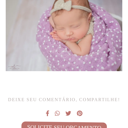
DEIXE SEU COMENTÁRIO, COMPARTILHE!
SOLICITE SEU ORÇAMENTO