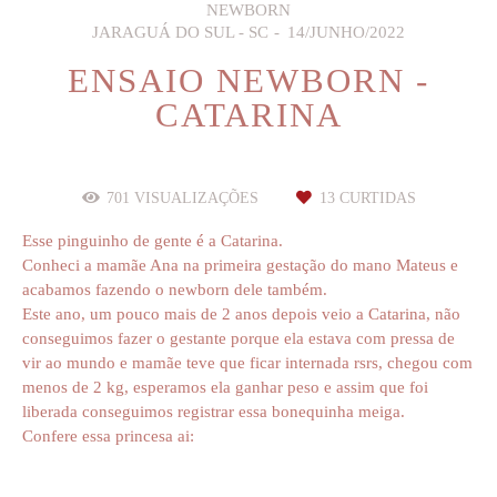
NEWBORN
JARAGUÁ DO SUL - SC
14/JUNHO/2022
ENSAIO NEWBORN -
CATARINA
701
VISUALIZAÇÕES
13
CURTIDAS
Esse pinguinho de gente é a Catarina.
Conheci a mamãe Ana na primeira gestação do mano Mateus e
acabamos fazendo o newborn dele também.
Este ano, um pouco mais de 2 anos depois veio a Catarina, não
conseguimos fazer o gestante porque ela estava com pressa de
vir ao mundo e mamãe teve que ficar internada rsrs, chegou com
menos de 2 kg, esperamos ela ganhar peso e assim que foi
liberada conseguimos registrar essa bonequinha meiga.
Confere essa princesa ai: