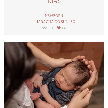
DIAS
NEWBORN
JARAGUÁ DO SUL - SC
631
14