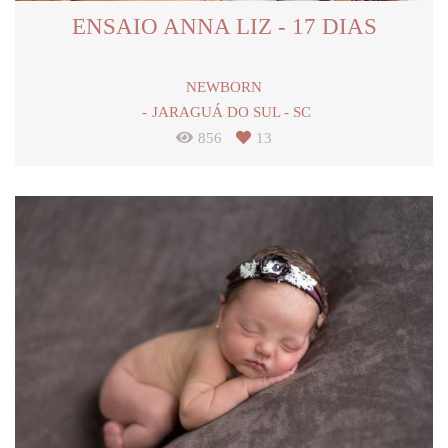
ENSAIO ANNA LIZ - 17 DIAS
NEWBORN
JARAGUÁ DO SUL - SC
856
13