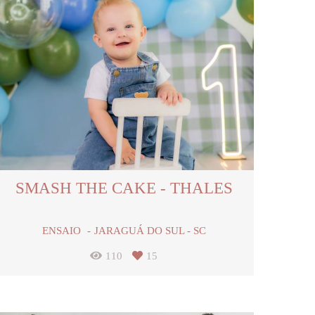
SMASH THE CAKE - THALES
ENSAIO
JARAGUÁ DO SUL - SC
110
15