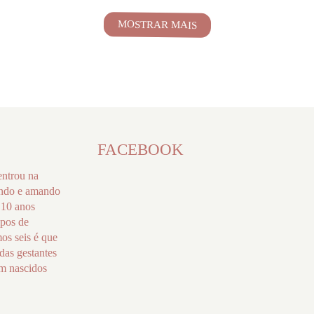
MOSTRAR MAIS
FACEBOOK
entrou na
endo e amando
 10 anos
ipos de
mos seis é que
das gestantes
ém nascidos