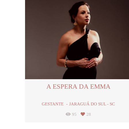
A ESPERA DA EMMA
GESTANTE
JARAGUÁ DO SUL - SC
95
28