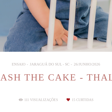
ENSAIO
JARAGUÁ DO SUL - SC
26/JUNHO/2026
ASH THE CAKE - THA
111
VISUALIZAÇÕES
15
CURTIDAS