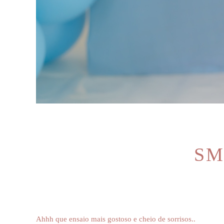
SM
Ahhh que ensaio mais gostoso e cheio de sorrisos..