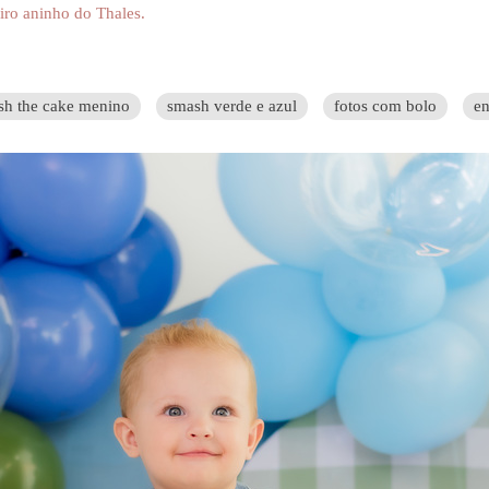
iro aninho do Thales.
sh the cake menino
smash verde e azul
fotos com bolo
en