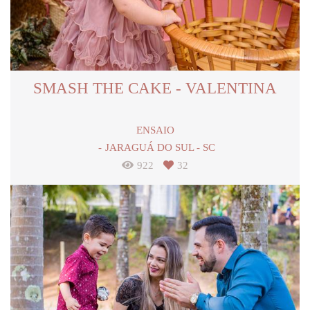
SMASH THE CAKE - VALENTINA
ENSAIO
JARAGUÁ DO SUL - SC
922
32