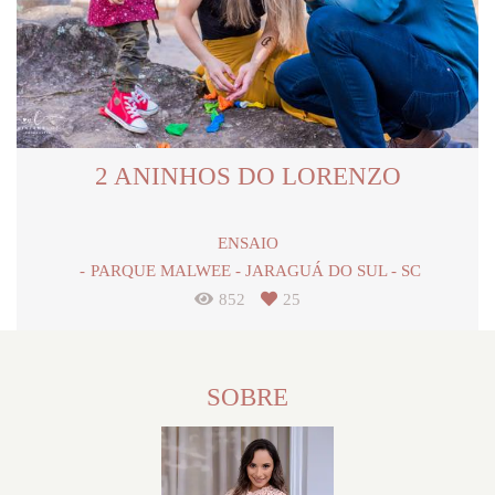
2 ANINHOS DO LORENZO
ENSAIO
PARQUE MALWEE - JARAGUÁ DO SUL - SC
852
25
SOBRE