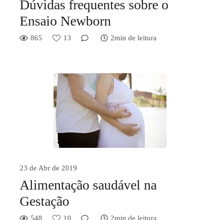
Dúvidas frequentes sobre o
Ensaio Newborn
865
13
2min de leitura
23 de Abr de 2019
Alimentação saudável na
Gestação
548
10
2min de leitura