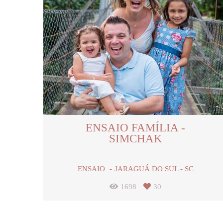
ENSAIO FAMÍLIA -
SIMCHAK
ENSAIO
JARAGUÁ DO SUL - SC
1698
30