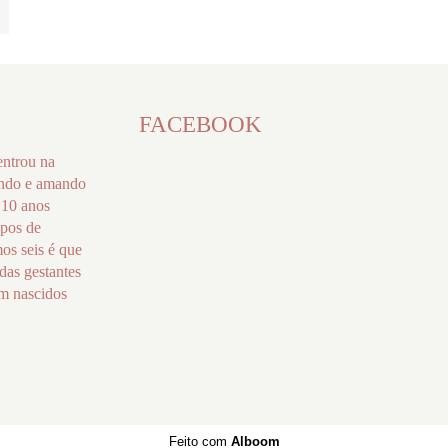
FACEBOOK
entrou na
endo e amando
 10 anos
ipos de
mos seis é que
das gestantes
ém nascidos
Feito com
Alboom